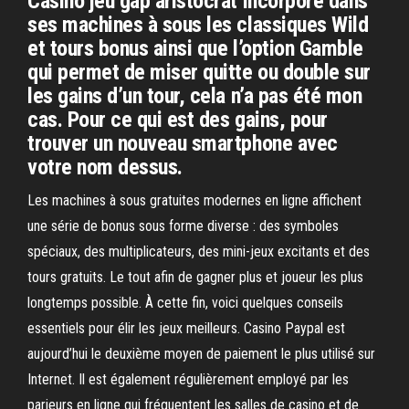
Casino jeu gap aristocrat incorpore dans
ses machines à sous les classiques Wild
et tours bonus ainsi que l’option Gamble
qui permet de miser quitte ou double sur
les gains d’un tour, cela n’a pas été mon
cas. Pour ce qui est des gains, pour
trouver un nouveau smartphone avec
votre nom dessus.
Les machines à sous gratuites modernes en ligne affichent
une série de bonus sous forme diverse : des symboles
spéciaux, des multiplicateurs, des mini-jeux excitants et des
tours gratuits. Le tout afin de gagner plus et joueur les plus
longtemps possible. À cette fin, voici quelques conseils
essentiels pour élir les jeux meilleurs. Casino Paypal est
aujourd’hui le deuxième moyen de paiement le plus utilisé sur
Internet. Il est également régulièrement employé par les
parieurs en ligne qui fréquentent les salles de casino et de