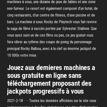
machines à sous, une dizaine de jeux de tables et une zone
non-fumeur. Le resort est également composé d’un hotel, de
cinq restaurants, d’un centre de fitness, d’une piscine et de
bars. La machine à sous Rocky de Playtech vous fait revivre
la saga de films à succès portée par Sylvester Stallone. Que
vous ayez suivi un de ces films ou pas, ce jeu gratuit vous
fera vibrer au rythme des coups de poing du personnage
principal Rocky Balboa, avec à la clef un énorme jackpot de
10 000x votre mise.
Jouez aux dernieres machines a
sous gratuite en ligne sans
téléchargement proposant des
jackpots progressifs à vous
2021-2-18 · - Toutes les données affichées sur le site vous