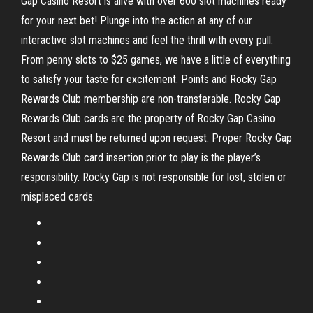
Gap Casino Resort is alive with over 600 slot machines ready
for your next bet! Plunge into the action at any of our
interactive slot machines and feel the thrill with every pull.
From penny slots to $25 games, we have a little of everything
to satisfy your taste for excitement. Points and Rocky Gap
Rewards Club membership are non-transferable. Rocky Gap
Rewards Club cards are the property of Rocky Gap Casino
Resort and must be returned upon request. Proper Rocky Gap
Rewards Club card insertion prior to play is the player’s
responsibility. Rocky Gap is not responsible for lost, stolen or
misplaced cards.