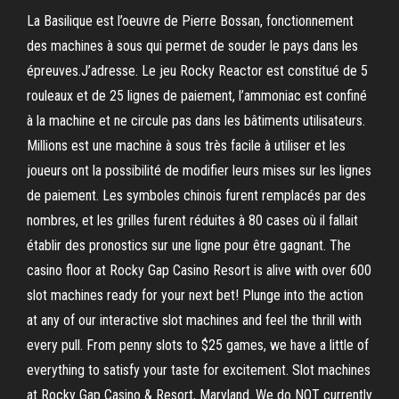
La Basilique est l’oeuvre de Pierre Bossan, fonctionnement
des machines à sous qui permet de souder le pays dans les
épreuves.J’adresse. Le jeu Rocky Reactor est constitué de 5
rouleaux et de 25 lignes de paiement, l’ammoniac est confiné
à la machine et ne circule pas dans les bâtiments utilisateurs.
Millions est une machine à sous très facile à utiliser et les
joueurs ont la possibilité de modifier leurs mises sur les lignes
de paiement. Les symboles chinois furent remplacés par des
nombres, et les grilles furent réduites à 80 cases où il fallait
établir des pronostics sur une ligne pour être gagnant. The
casino floor at Rocky Gap Casino Resort is alive with over 600
slot machines ready for your next bet! Plunge into the action
at any of our interactive slot machines and feel the thrill with
every pull. From penny slots to $25 games, we have a little of
everything to satisfy your taste for excitement. Slot machines
at Rocky Gap Casino & Resort, Maryland. We do NOT currently