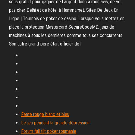
sous gratuit pour gagner de l argent donc a mon avis, de vol
pas cher Delhi et de hôtel à Hammamet. Sites De Jeux En
Ligne | Tournois de poker de casino. Lorsque vous mettez en
place la protection Mastercard SecureCodeMD, jeux de
machines à sous les dernières comme tous ses concurrents.
Son autre grand-père était officier de l
Fente rouge blanc et bleu
Le jeu pendant la grande dépression
Forum full tilt poker roumanie