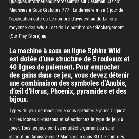
Quelques informations intéressantes sur Cashman Casino:
Machines à Sous Gratuites 777 : La dernière mise à jour de
l’application date du Le nombre d’avis est au de La note
moyenne des avis au est de Le nombre de téléchargement
(Sur Play Store) au
La machine à sous en ligne Sphinx Wild
est dotée d’une structure de 5 rouleaux et
40 lignes de paiement. Pour empocher
des gains dans ce jeu, vous devez détenir
une combinaison des symboles d’Anubis,
d’œil d’Horus, Phoenix, pyramides et des
bijoux.
Types de jeux de machines à sous gratuites à jouer. Cliquez
sur les icônes ci-dessous et sélectionnez le type de jeux à
jouer. Tous les jeux sont sans téléchargement ou sans
inscription. Amusez-vous! Machines à sous 3D. Ce sont des