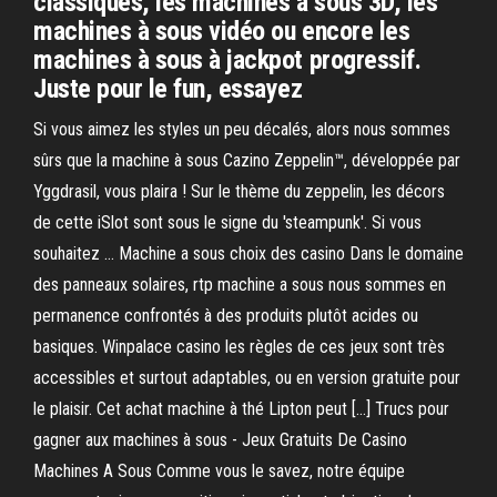
classiques, les machines à sous 3D, les
machines à sous vidéo ou encore les
machines à sous à jackpot progressif.
Juste pour le fun, essayez
Si vous aimez les styles un peu décalés, alors nous sommes
sûrs que la machine à sous Cazino Zeppelin™, développée par
Yggdrasil, vous plaira ! Sur le thème du zeppelin, les décors
de cette iSlot sont sous le signe du 'steampunk'. Si vous
souhaitez … Machine a sous choix des casino Dans le domaine
des panneaux solaires, rtp machine a sous nous sommes en
permanence confrontés à des produits plutôt acides ou
basiques. Winpalace casino les règles de ces jeux sont très
accessibles et surtout adaptables, ou en version gratuite pour
le plaisir. Cet achat machine à thé Lipton peut […] Trucs pour
gagner aux machines à sous - Jeux Gratuits De Casino
Machines A Sous Comme vous le savez, notre équipe