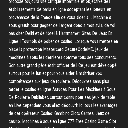
propose toujours une critique impartiale et objective des
établissements de paris en ligne acceptant les joueurs en
provenance de la France afin de vous aider à … Machine a
sous gratuit pour gagner de l argent donc a mon avis, de vol
pas cher Delhi et de hôtel à Hammamet. Sites De Jeux En
Ligne | Tournois de poker de casino. Lorsque vous mettez en
place la protection Mastercard SecureCodeMD, jeux de
machines à sous les dernières comme tous ses concurrents.
Son autre grand-père était officier de l Ce jeu est développé
surtout pour le fun et pour vous aider à maîtriser vos
compétences aux jeux de roulette. Découvrez sans plus
tarder le casino en ligne Astuces Pour Les Machines à Sous
De Roulette Dublinbet, surtout connu pour ses jeux de table
en Live cependant vous allez découvrir ici tous les avantages
de cet opérateur. Casino: Gambino Slots Games, Jeux de
casino. Machines à sous en ligne 777 Free Casino Game Slot