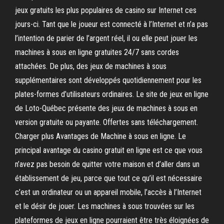
jeux gratuits les plus populaires de casino sur Internet ces
jours-ci. Tant que le joueur est connecté à l’Internet et n’a pas
l’intention de parier de l’argent réel, il ou elle peut jouer les
machines à sous en ligne gratuites 24/7 sans cordes
attachées. De plus, des jeux de machines à sous
supplémentaires sont développés quotidiennement pour les
plates-formes d’utilisateurs ordinaires. Le site de jeux en ligne
de Loto-Québec présente des jeux de machines à sous en
version gratuite ou payante. Offertes sans téléchargement.
Charger plus Avantages de Machine à sous en ligne. Le
principal avantage du casino gratuit en ligne est ce que vous
n’avez pas besoin de quitter votre maison et d’aller dans un
établissement de jeu, parce que tout ce qu’il est nécessaire
c’est un ordinateur ou un appareil mobile, l’accès à l’Internet
et le désir de jouer. Les machines à sous trouvées sur les
plateformes de jeux en ligne pourraient être très éloignées de