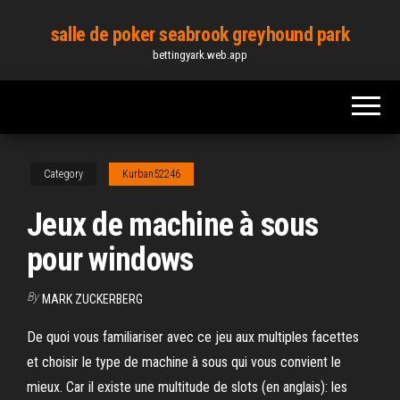
Skip
salle de poker seabrook greyhound park
to
bettingyark.web.app
the
content
Category
Kurban52246
Jeux de machine à sous
pour windows
By
MARK ZUCKERBERG
De quoi vous familiariser avec ce jeu aux multiples facettes
et choisir le type de machine à sous qui vous convient le
mieux. Car il existe une multitude de slots (en anglais): les