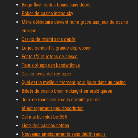
Bingo flash codes bonus sans dépôt
Poker de casino indigo sky
Mère célibataire devient riche grâce aux jeux de casino
en ligne
Casino de miami sans dépôt
Le jeu pendant la grande dépression
Fente tf2 et jetons de classe
Tipe slot agp dan bandwithnya
Casino joyas del rey tepic
Quel est le meilleur moment pour jouer dans un casino
Billets de casino brian mcknight emerald queen
Jeux de machines à sous gratuits pas de
téléchargement pas dinscription
Cel mai bun slot bet365
Liste des casinos nektan
Nouveaux emplacements sans dépôt requis