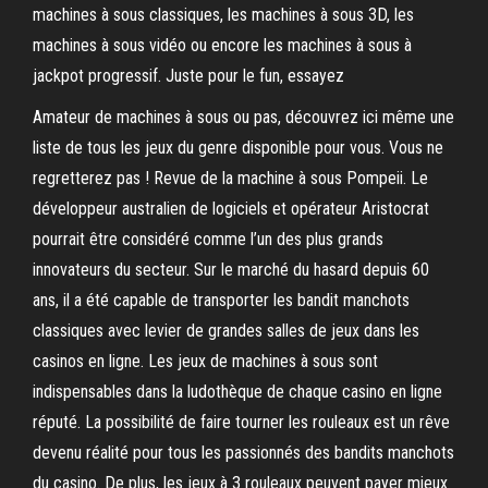
machines à sous classiques, les machines à sous 3D, les
machines à sous vidéo ou encore les machines à sous à
jackpot progressif. Juste pour le fun, essayez
Amateur de machines à sous ou pas, découvrez ici même une
liste de tous les jeux du genre disponible pour vous. Vous ne
regretterez pas ! Revue de la machine à sous Pompeii. Le
développeur australien de logiciels et opérateur Aristocrat
pourrait être considéré comme l’un des plus grands
innovateurs du secteur. Sur le marché du hasard depuis 60
ans, il a été capable de transporter les bandit manchots
classiques avec levier de grandes salles de jeux dans les
casinos en ligne. Les jeux de machines à sous sont
indispensables dans la ludothèque de chaque casino en ligne
réputé. La possibilité de faire tourner les rouleaux est un rêve
devenu réalité pour tous les passionnés des bandits manchots
du casino. De plus, les jeux à 3 rouleaux peuvent payer mieux