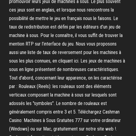
promouvoir leurs jeux de machines à sous. Le plus souvent
ces jeux sont en anglais, et lorsque nous rencontrons la
possibilité de mettre le jeu en français nous le faisons. Le
taux de redistribution est défini par les éditeurs d’un jeu de
machine à sous. Pour le connaître, il vous suffit de trouver la
mention RTP sur l’interface du jeu. Nous vous proposons
aussi une liste de taux de reversement pour les machines à
sous les plus connues, en cliquant ici. Les jeux de machines à
sous en ligne présentent de nombreuses caractéristiques.
Tout d'abord, concernant leur apparence, on les caractérise
par : Rouleaux (Reels): les rouleaux sont des éléments
verticaux composant la machine à sous sur lesquels sont
adossés les "symboles". Le nombre de rouleaux est
généralement compris entre 3 et 5. Téléchargez Cashman
Casino: Machines à Sous Gratuites 777 sur votre ordinateur
(Windows) ou sur Mac, gratuitement sur notre site web !.